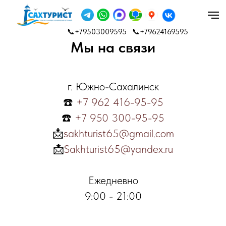
📞+79503009595
📞+79624169595
Мы на связи
г. Южно-Сахалинск
☎️
+7 962 416-95-95
☎️
+7 950 300-95-95
📩
sakhturist65@gmail.com
📩
Sakhturist65@yandex.ru
Ежедневно
9:00 - 21:00